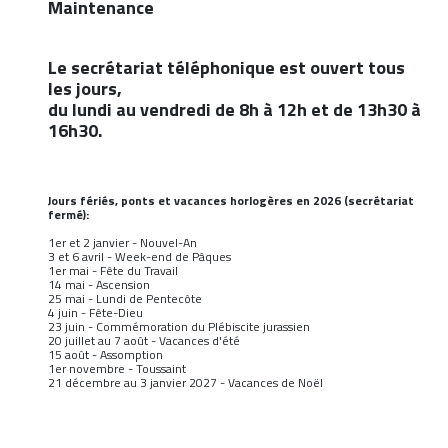
Maintenance
Le secrétariat téléphonique est ouvert tous
les jours,
du lundi au vendredi de 8h à 12h et de 13h30 à
16h30.
Jours fériés, ponts et vacances horlogères en 2026 (secrétariat
fermé):
1er et 2 janvier - Nouvel-An
3 et 6 avril - Week-end de Pâques
1er mai - Fête du Travail
14 mai - Ascension
25 mai - Lundi de Pentecôte
4 juin - Fête-Dieu
23 juin - Commémoration du Plébiscite jurassien
20 juillet au 7 août - Vacances d'été
15 août - Assomption
1er novembre - Toussaint
21 décembre au 3 janvier 2027 - Vacances de Noël